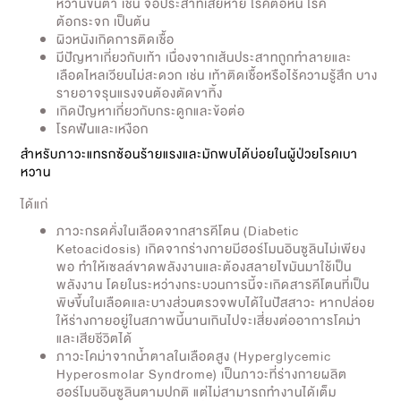
หวานขึ้นตา เช่น จอประสาทเสียหาย โรคต้อหิน โรค
ต้อกระจก เป็นต้น
ผิวหนังเกิดการติดเชื้อ
มีปัญหาเกี่ยวกับเท้า เนื่องจากเส้นประสาทถูกทำลายและ
เลือดไหลเวียนไม่สะดวก เช่น เท้าติดเชื้อหรือไร้ความรู้สึก บาง
รายอาจรุนแรงจนต้องตัดขาทิ้ง
เกิดปัญหาเกี่ยวกับกระดูกและข้อต่อ
โรคฟันและเหงือก
สำหรับภาวะแทรกซ้อนร้ายแรงและมักพบได้บ่อยในผู้ป่วยโรคเบา
หวาน
ได้แก่
ภาวะกรดคั่งในเลือดจากสารคีโตน (Diabetic
Ketoacidosis) เกิดจากร่างกายมีฮอร์โมนอินซูลินไม่เพียง
พอ ทำให้เซลล์ขาดพลังงานและต้องสลายไขมันมาใช้เป็น
พลังงาน โดยในระหว่างกระบวนการนี้จะเกิดสารคีโตนที่เป็น
พิษขึ้นในเลือดและบางส่วนตรวจพบได้ในปัสสาวะ หากปล่อย
ให้ร่างกายอยู่ในสภาพนี้นานเกินไปจะเสี่ยงต่ออาการโคม่า
และเสียชีวิตได้
ภาวะโคม่าจากน้ำตาลในเลือดสูง (Hyperglycemic
Hyperosmolar Syndrome) เป็นภาวะที่ร่างกายผลิต
ฮอร์โมนอินซูลินตามปกติ แต่ไม่สามารถทำงานได้เต็ม