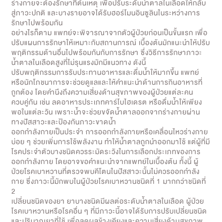
ร่างกายจะต้องรักษาที่ต้นเหตุ เพื่อปรับระดับน้ำตาลในเลือดให้กลับ
สู่ภาวะปกติ และบางรายอาจได้รับฮอร์โมนอินซูลินในระหว่างการ
รักษาไปพร้อมกัน
อย่างไรก็ตาม แพทย์จะพิจารณาจากตัวผู้ป่วยก่อนเป็นขั้นแรก เพื่อ
ปรับแผนการรักษาให้เหมาะกับสถานการณ์ เบื้องต้นมักแนะนำให้ปรับ
พฤติกรรมด้านอื่นไปพร้อมกันกับการรักษา ซึ่งวิธีการรักษาภาวะ
น้ำตาลในเลือดสูงที่ไม่รุนแรงมักมีแนวทาง ดังนี้
ปรับพฤติกรรมการรับประทานอาหารและดื่มน้ำให้มากขึ้น แพทย์
หรือนักโภชนาการจะช่วยดูแลและให้คำแนะนำด้านการกินอาหารที่
ถูกต้อง โดยคำนึงถึงความเสี่ยงด้านสุขภาพของผู้ป่วยแต่ละคน
ควบคู่กัน เช่น ลดอาหารประเภทคาร์โบไฮเดรต หรือดื่มน้ำให้เพียง
พอในแต่ละวัน เพราะน้ำจะช่วยขจัดน้ำตาลออกจากร่างกายผ่าน
ทางปัสสาวะและป้องกันภาวะขาดน้ำ
ออกกำลังกายเป็นประจำ การออกกำลังกายหรือเคลื่อนไหวร่างกาย
บ่อย ๆ ช่วยเพิ่มการใช้พลังงาน ทำให้น้ำตาลถูกนำออกมาใช้ แต่ผู้ที่มี
โรคประจำตัวบางชนิดควรระมัดระวังในการเลือกประเภทของการ
ออกกำลังกาย โดยอาจขอคำแนะนำจากแพทย์ในเบื้องต้น ทั้งนี้ ผู้
ป่วยโรคเบาหวานที่ตรวจพบคีโตนในปัสสาวะนั้นไม่ควรออกกำลัง
กาย ซึ่งภาวะนี้มักพบในผู้ป่วยโรคเบาหวานชนิดที่ 1 มากกว่าชนิดที่
2
เปลี่ยนชนิดของยา ยาบางชนิดมีผลต่อระดับน้ำตาลในเลือด ผู้ป่วย
โรคเบาหวานหรือโรคอื่น ๆ ที่มีภาวะนี้อาจได้รับการปรับเปลี่ยนชนิด
และปริมาณยาที่ใช้ เพื่อลดผลข้างเคียงและความเสี่ยงด้านสุขภาพ