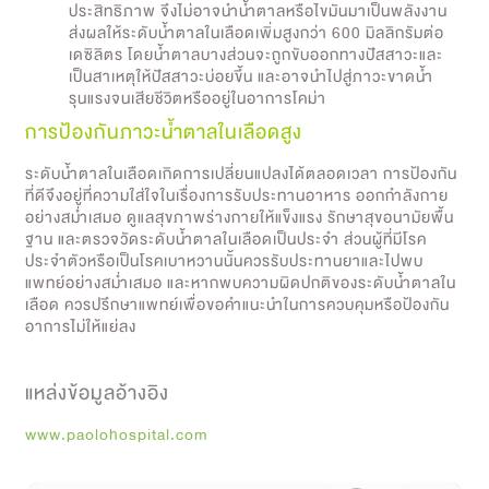
ประสิทธิภาพ จึงไม่อาจนำน้ำตาลหรือไขมันมาเป็นพลังงาน
ส่งผลให้ระดับน้ำตาลในเลือดเพิ่มสูงกว่า 600 มิลลิกรัมต่อ
เดซิลิตร โดยน้ำตาลบางส่วนจะถูกขับออกทางปัสสาวะและ
เป็นสาเหตุให้ปัสสาวะบ่อยขึ้น และอาจนำไปสู่ภาวะขาดน้ำ
รุนแรงจนเสียชีวิตหรืออยู่ในอาการโคม่า
การป้องกันภาวะน้ำตาลในเลือดสูง
ระดับน้ำตาลในเลือดเกิดการเปลี่ยนแปลงได้ตลอดเวลา การป้องกัน
ที่ดีจึงอยู่ที่ความใส่ใจในเรื่องการรับประทานอาหาร ออกกำลังกาย
อย่างสม่ำเสมอ ดูแลสุขภาพร่างกายให้แข็งแรง รักษาสุขอนามัยพื้น
ฐาน และตรวจวัดระดับน้ำตาลในเลือดเป็นประจำ ส่วนผู้ที่มีโรค
ประจำตัวหรือเป็นโรคเบาหวานนั้นควรรับประทานยาและไปพบ
แพทย์อย่างสม่ำเสมอ และหากพบความผิดปกติของระดับน้ำตาลใน
เลือด ควรปรึกษาแพทย์เพื่อขอคำแนะนำในการควบคุมหรือป้องกัน
อาการไม่ให้แย่ลง
แหล่งข้อมูลอ้างอิง
www.paolohospital.com