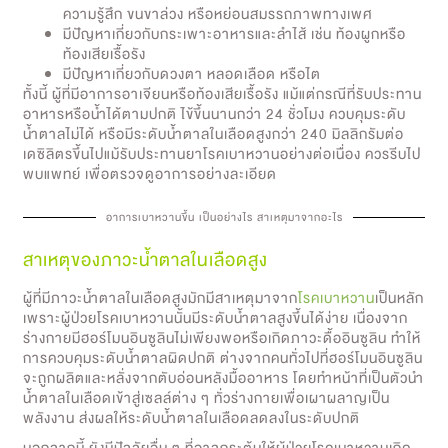
ความรู้สึก ขนขาล่วง หรือหย่อนสมรรถภาพทางเพศ
มีปัญหาเกี่ยวกับกระเพาะอาหารและลำไส้ เช่น ท้องผูกหรือ
ท้องเสียเรื้อรัง
มีปัญหาเกี่ยวกับดวงตา หลอดเลือด หรือไต
ทั้งนี้ ผู้ที่มีอาการอาเจียนหรือท้องเสียเรื้อรัง แม้แต่กรณีที่รับประทาน
อาหารหรือน้ำได้ตามปกติ ไข้ขึ้นนานกว่า 24 ชั่วโมง ควบคุมระดับ
น้ำตาลไม่ได้ หรือมีระดับน้ำตาลในเลือดสูงกว่า 240 มิลลิกรัมต่อ
เดซิลิตรขึ้นไปแม้รับประทานยาโรคเบาหวานอย่างต่อเนื่อง ควรรีบไป
พบแพทย์ เพื่อตรวจดูอาการอย่างละเอียด
อาการเบาหวานขึ้น เป็นอย่างไร สาเหตุมาจากอะไร
สาเหตุของภาวะน้ำตาลในเลือดสูง
ผู้ที่มีภาวะน้ำตาลในเลือดสูงมักมีสาเหตุมาจาก
โรคเบาหวาน
เป็นหลัก
เพราะผู้ป่วยโรคเบาหวานนั้นมีระดับน้ำตาลสูงขึ้นได้ง่าย เนื่องจาก
ร่างกายมีฮอร์โมนอินซูลินไม่เพียงพอหรือเกิดภาวะดื้ออินซูลิน ทำให้
การควบคุมระดับน้ำตาลผิดปกติ ต่างจากคนทั่วไปที่ฮอร์โมนอินซูลิน
จะถูกผลิตและหลั่งจากตับอ่อนหลังมื้ออาหาร โดยทำหน้าที่เป็นตัวนำ
น้ำตาลในเลือดเข้าสู่เซลล์ต่าง ๆ ทั่วร่างกายเพื่อเผาผลาญเป็น
พลังงาน ส่งผลให้ระดับน้ำตาลในเลือดลดลงในระดับปกติ