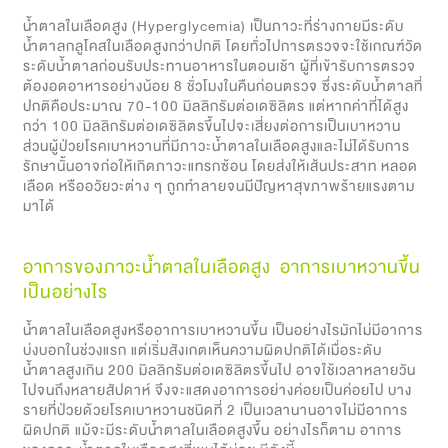
น้ำตาลในเลือดสูง (Hyperglycemia) เป็นภาวะที่ร่างกายมีระดับ
น้ำตาลกลูโคสในเลือดสูงกว่าปกติ โดยทั่วไปการตรวจจะใช้เกณฑ์วัด
ระดับน้ำตาลก่อนรับประทานอาหารในตอนเช้า ผู้ที่เข้ารับการตรวจ
ต้องอดอาหารอย่างน้อย 8 ชั่วโมงในคืนก่อนตรวจ ซึ่งระดับน้ำตาลที่
ปกติคือประมาณ 70-100 มิลลิกรัมต่อเดซิลิตร แต่หากค่าที่ได้สูง
กว่า 100 มิลลิกรัมต่อเดซิลิตรขึ้นไปจะเสี่ยงต่อการเป็นเบาหวาน
ส่วนผู้ป่วยโรคเบาหวานที่มีภาวะน้ำตาลในเลือดสูงและไม่ได้รับการ
รักษานั้นอาจก่อให้เกิดภาวะแทรกซ้อน โดยส่งให้เส้นประสาท หลอด
เลือด หรืออวัยวะต่าง ๆ ถูกทำลายจนมีปัญหาสุขภาพร้ายแรงตาม
มาได้
อาการของภาวะน้ำตาลในเลือดสูง อาการเบาหวานขึ้น
เป็นอย่างไร
น้ำตาลในเลือดสูงหรืออาการเบาหวานขึ้น เป็นอย่างไรมักไม่มีอาการ
บ่งบอกในช่วงแรก แต่เริ่มสังเกตเห็นความผิดปกติได้เมื่อระดับ
น้ำตาลสูงเกิน 200 มิลลิกรัมต่อเดซิลิตรขึ้นไป อาจใช้เวลาหลายวัน
ไปจนถึงหลายสัปดาห์ จึงจะแสดงอาการอย่างค่อยเป็นค่อยไป บาง
รายที่ป่วยด้วยโรคเบาหวานชนิดที่ 2 เป็นเวลานานอาจไม่มีอาการ
ผิดปกติ แม้จะมีระดับน้ำตาลในเลือดสูงขึ้น อย่างไรก็ตาม อาการ