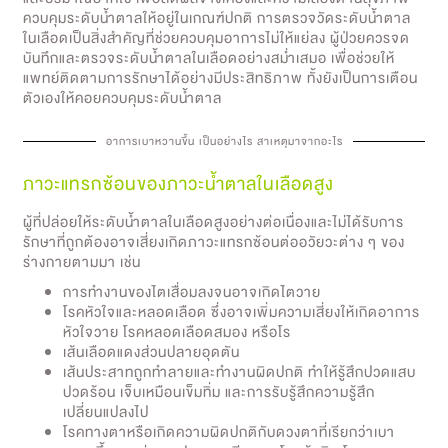
ควบคุมระดับน้ำตาลให้อยู่ในเกณฑ์ปกติ การตรวจวัดระดับน้ำตาล
ในเลือดเป็นสิ่งสำคัญที่ช่วยควบคุมอาการไม่ให้แย่ลง ผู้ป่วยควรจด
บันทึกและตรวจระดับน้ำตาลในเลือดอย่างสม่ำเสมอ เพื่อช่วยให้
แพทย์ติดตามการรักษาได้อย่างมีประสิทธิภาพ ทั้งยังเป็นการเตือน
ตัวเองให้คอยควบคุมระดับน้ำตาล
อาการเบาหวานขึ้น เป็นอย่างไร สาเหตุมาจากอะไร
ภาวะแทรกซ้อนของภาวะน้ำตาลในเลือดสูง
ผู้ที่ปล่อยให้ระดับน้ำตาลในเลือดสูงอย่างต่อเนื่องและไม่ได้รับการ
รักษาที่ถูกต้องอาจเสี่ยงเกิดภาวะแทรกซ้อนต่ออวัยวะต่าง ๆ ของ
ร่างกายตามมา เช่น
การทำงานของไตเสื่อมลงจนอาจเกิดไตวาย
โรคหัวใจและหลอดเลือด ซึ่งอาจเพิ่มความเสี่ยงให้เกิดอาการ
หัวใจวาย โรคหลอดเลือดสมอง หรือโร
เส้นเลือดแดงส่วนปลายอุดตัน
เส้นประสาทถูกทำลายและทำงานผิดปกติ ทำให้รู้สึกปวดแสบ
ปวดร้อน เจ็บเหมือนเข็มทิ่ม และการรับรู้สึกความรู้สึก
เปลี่ยนแปลงไป
โรคทางตาหรือเกิดความผิดปกติกับดวงตาที่เรียกว่าเบา