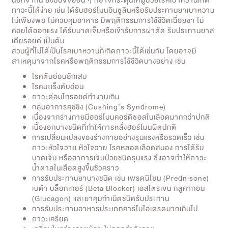
นอกจากนี้ ยังมีปัจจัยอื่น ๆ ที่อาจกระตุ้นให้ผู้ป่วยโรคเบาหวานเกิด
ภาวะนี้ได้ง่าย เช่น ได้รับฮอร์โมนอินซูลินหรือรับประทานยาเบาหวาน
ไม่เพียงพอ ไม่ควบคุมอาหาร มีพฤติกรรมการใช้ชีวิตเฉื่อยชา ไม่
ค่อยได้ออกแรง ได้รับบาดเจ็บหรือเข้ารับการผ่าตัด รับประทานยาส
เตียรอยด์ เป็นต้น
ส่วนผู้ที่ไม่ได้เป็นโรคเบาหวานก็เกิดภาวะนี้ได้เช่นกัน โดยอาจมี
สาเหตุมาจากโรคหรือพฤติกรรมการใช้ชีวิตบางอย่าง เช่น
โรคตับอ่อนอักเสบ
โรคมะเร็งตับอ่อน
ภาวะต่อมไทรอยด์ทำงานเกิน
กลุ่มอาการคุชชิง (Cushing’s Syndrome)
เนื่องจากร่างกายมีฮอร์โมนคอร์ติซอลในเลือดมากกว่าปกติ
เนื้องอกบางชนิดที่ทำให้การหลั่งฮอร์โมนผิดปกติ
การเปลี่ยนแปลงของร่างกายอย่างรุนแรงหรือรวดเร็ว เช่น
ภาวะหัวใจวาย หัวใจวาย โรคหลอดเลือดสมอง การได้รับ
บาดเจ็บ หรืออาการเจ็บป่วยชนิดรุนแรง ซึ่งอาจทำให้ภาวะ
น้ำตาลในเลือดสูงขึ้นชั่วคราว
การรับประทานยาบางชนิด เช่น เพรดนิโซน (Prednisone)
เบต้า บล็อกเกอร์ (Beta Blocker) เอสโตรเจน กลูคากอน
(Glucagon) และยาคุมกำเนิดชนิดรับประทาน
การรับประทานอาหารประเภทคาร์โบไฮเดรตมากเกินไป
ภาวะเครียด