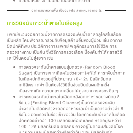
เคลื่อนไหวร่างกายน้อย ไม่ออกกำลังกาย
อาการเบาหวานขึ้น เป็นอย่างไร สาเหตุมาจากอะไร
การวินิจฉัยภาวะน้ำตาลในเลือดสูง
แพทย์จะวินิจฉัยภาวะนี้จากการตรวจระดับน้ำตาลกลูโคสในเลือด
เป็นหลัก โดยพิจารณาร่วมกับข้อมูลด้านอื่นของผู้ป่วย เช่น อาการ
ผิดปกติที่พบ ประวัติทางการแพทย์ พฤติกรรมการใช้ชีวิต การ
ตรวจร่างกาย เป็นต้น ซึ่งวิธีการตรวจเลือดเบื้องต้นทำได้หลายวิธี
และมีขั้นตอนไม่ยุ่งยาก เช่น
การตรวจระดับน้ำตาลแบบสุ่มตรวจ (Random Blood
Sugar) เป็นการเจาะเลือดในช่วงเวลาใดก็ได้ ค่าระดับน้ำตาล
ในเลือดปกติควรอยู่ที่ประมาณ 70-125 มิลลิกรัมต่อ
เดซิลิตร แต่จำเป็นต้องใช้วิธีอื่นช่วยยืนยันผลอีกครั้ง
เนื่องจากเกิดความคลาดเคลื่อนได้สูงกว่าการตรวจอื่น ๆ
การตรวจระดับน้ำตาลในเลือดหลังอดอาหารอย่างน้อย 8
ชั่วโมง (Fasting Blood Glucose)เป็นการตรวจระดับ
น้ำตาลในเลือดหลังจากอดอาหารและน้ำเป็นเวลาอย่างต่ำ 8
ชั่วโมง มักตรวจในช่วงเช้าของวัน โดยค่าระดับน้ำตาลในเลือด
ปกติควรต่ำกว่า 100 มิลลิกรัมต่อเดซิลิตร หากอยู่ระหว่าง
100-125 มิลลิกรัมต่อเดซิลิตร อาจอยู่ในภาวะเสี่ยงต่อโรค
เบาหวาน และเมื่อสูงกว่าหรือเท่ากับ 126 มิลลิกรัมต่อ