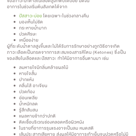
ของภาวะน้ำตาลในเลือดสูงที่พบได้บ่อย มีดังนี้
อาการในช่วงเริ่มต้นสังเกตได้จาก
ปัสสาวะบ่อย
โดยเฉพาะในช่วงกลางคืน
มองเห็นไม่ชัด
กระหายน้ำมาก
ปวดศีรษะ
เหนื่อยง่าย
ผู้ที่ระดับน้ำตาลสูงขึ้นและไม่ได้รับการรักษาอย่างถูกวิธีอาจเกิด
ภาวะเลือดเป็นกรดจากการสะสมของสารคีโตน (
Ketones)
ซึ่งเป็น
ของเสียในเลือดและปัสสาวะ ทำให้มีอาการอื่นตามมา เช่น
ลมหายใจมีกลิ่นคล้ายผลไม้
หายใจสั้น
ปากแห้ง
คลื่นไส้ อาเจียน
ปวดท้อง
อ่อนเพลีย
น้ำหนักลด
รู้สึกสับสน
แผลหายช้ากว่าปกติ
ติดเชื้อบริเวณช่องคลอดหรือผิวหนัง
ในรายที่อาการรุนแรงอาจเป็นลม หมดสติ
เส้นประสาทเสียหาย ส่งผลให้มีอาการเท้าเย็นจนปวดหรือไม่มี