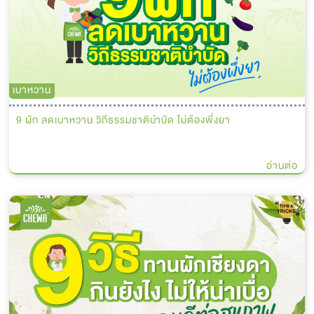
เบาหวาน
9 ผัก ลดเบาหวาน วิถีธรรมชาติบำบัด ไม่ต้องพึ่งยา
อ่านต่อ