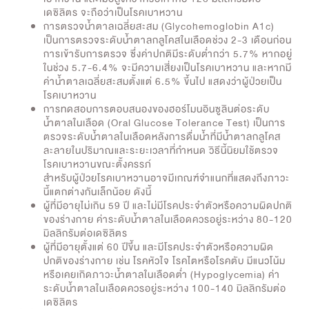
เดซิลิตร จะถือว่าเป็นโรคเบาหวาน
การตรวจน้ำตาลเฉลี่ยสะสม (Glycohemoglobin A1c)
เป็นการตรวจระดับน้ำตาลกลูโคสในเลือดช่วง 2-3 เดือนก่อน
การเข้ารับการตรวจ ซึ่งค่าปกติมีระดับต่ำกว่า 5.7% หากอยู่
ในช่วง 5.7-6.4% จะมีความเสี่ยงเป็นโรคเบาหวาน และหากมี
ค่าน้ำตาลเฉลี่ยสะสมตั้งแต่ 6.5% ขึ้นไป แสดงว่าผู้ป่วยเป็น
โรคเบาหวาน
การทดสอบการตอบสนองของฮอร์โมนอินซูลินต่อระดับ
น้ำตาลในเลือด (Oral Glucose Tolerance Test) เป็นการ
ตรวจระดับน้ำตาลในเลือดหลังการดื่มน้ำที่มีน้ำตาลกลูโคส
ละลายในปริมาณและระยะเวลาที่กำหนด วิธีนี้นิยมใช้ตรวจ
โรคเบาหวานขณะตั้งครรภ์
สำหรับผู้ป่วยโรคเบาหวานอาจมีเกณฑ์จำแนกที่แสดงถึงภาวะ
นี้แตกต่างกันเล็กน้อย ดังนี้
ผู้ที่มีอายุไม่เกิน 59 ปี และไม่มีโรคประจำตัวหรือความผิดปกติ
ของร่างกาย ค่าระดับน้ำตาลในเลือดควรอยู่ระหว่าง 80-120
มิลลิกรัมต่อเดซิลิตร
ผู้ที่มีอายุตั้งแต่ 60 ปีขึ้น และมีโรคประจำตัวหรือความผิด
ปกติของร่างกาย เช่น โรคหัวใจ โรคไตหรือโรคตับ มีแนวโน้ม
หรือเคยเกิดภาวะน้ำตาลในเลือดต่ำ (Hypoglycemia) ค่า
ระดับน้ำตาลในเลือดควรอยู่ระหว่าง 100-140 มิลลิกรัมต่อ
เดซิลิตร