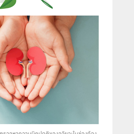
อตรวจหาความผิดปกติของอวัยวะในช่องท้อง