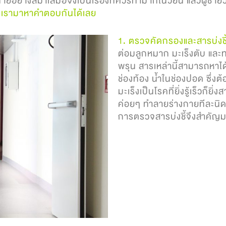
ย่างสม่ำเสมอจึงเป็นเรื่องที่ควรทำมากในวัยนี้ แล้วผู้ชายวั
น
เรามาหาคำตอบกันได้เลย
1. ตรวจคัดกรองและสารบ่งชี
ต่อมลูกหมาก มะเร็งตับ แล
พรุน สารเหล่านี้สามารถหาได
ช่องท้อง น้ำในช่องปอด ซึ่งต
มะเร็งเป็นโรคที่ยิ่งรู้เร็วก็ย
ค่อยๆ ทำลายร่างกายทีละนิดที
การตรวจสารบ่งชี้จึงสำคัญม