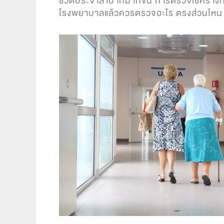
ชีวิตประจำลำบากมากขึ้น การตรวจเช็คร่างกายอ
โรงพยาบาลแล้วควรตรวจอะไร ตรงส่วนไห