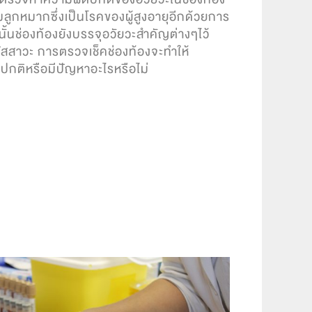
มลูกหมากซึ่งเป็นโรคของผู้สูงอายุอีกด้วยการ
ั้นช่องท้องยังบรรจุอวัยวะสำคัญต่างๆไว้
ปัสสาวะ การตรวจเช็คช่องท้องจะทำให้
นปกติหรือมีปัญหาอะไรหรือไม่