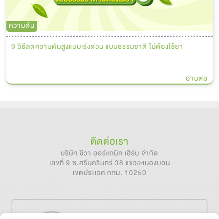
ความดัน
9 วิธีลดความดันสูงแบบเร่งด่วน แบบธรรมชาติ ไม่ต้องใช้ยา
อ่านต่อ
ติดต่อเรา
บริษัท ชีวา ออร์แกนิค เฮิร์บ จำกัด
เลขที่ 9 ซ.ศรีนครินทร์ 38 แขวงหนองบอน
เขตประเวศ กทม. 10250