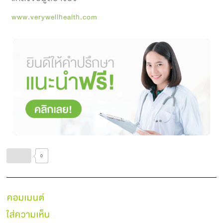
www.verywellhealth.com
0
คอมเมนต์
ใส่ความเห็น