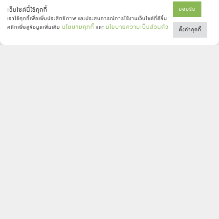
เว็บไซต์นี้ใช้คุกกี้
ยอมรับ
เราใช้คุกกี้เพื่อเพิ่มประสิทธิภาพ และประสบการณ์การใช้งานเว็บไซต์ที่ดีขึ้น
นโยบายคุกกี้
นโยบายความเป็นส่วนตัว
คลิกเพื่อดูข้อมูลเพิ่มเติม
และ
ตั้งค่าคุกกี้
Line ID : @chewaorganic
ชีวาสมุนไพร งานวิจัยรับรอง ออแกนิค 100%
มาตรฐานการผลิตระดับโลก