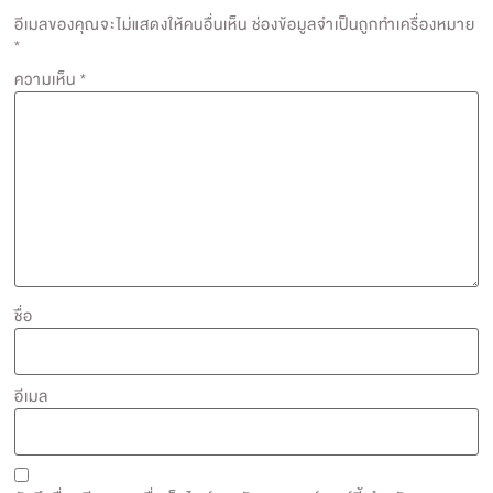
อีเมลของคุณจะไม่แสดงให้คนอื่นเห็น
ช่องข้อมูลจำเป็นถูกทำเครื่องหมาย
*
ความเห็น
*
ชื่อ
อีเมล