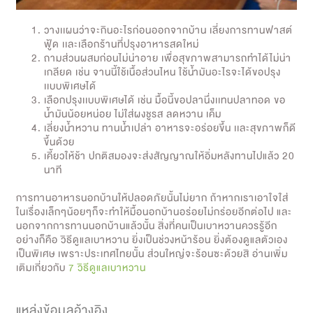
วางเเผนว่าจะกินอะไรก่อนออกจากบ้าน เลี่ยงการทานฟาสต์
ฟู้ด เเละเลือกร้านที่ปรุงอาหารสดใหม่
ถามส่วนผสมก่อนไม่น่าอาย เพื่อสุขภาพสามารถทำได้ไม่น่า
เกลียด เช่น จานนี้ใช้เนื้อส่วนไหน ใช้น้ำมันอะไรจะได้ขอปรุง
เเบบพิเศษได้
เลือกปรุงเเบบพิเศษได้ เช่น มื้อนี้ขอปลานึ่งเเทนปลาทอด ขอ
น้ำมันน้อยหน่อย ไม่ใส่ผงชูรส ลดหวาน เค็ม
เลี่ยงน้ำหวาน ทานน้ำเปล่า อาหารจะอร่อยขึ้น เเละสุขภาพก็ดี
ขึ้นด้วย
เคี้ยวให้ช้า ปกติสมองจะส่งสัญญาณให้อิ่มหลังทานไปแล้ว 20
นาที
การทานอาหารนอกบ้านให้ปลอดภัยนั้นไม่ยาก ถ้าหากเราเอาใจใส่
ในเรื่องเล็กๆน้อยๆก็จะทำให้มื้อนอกบ้านอร่อยไม่กร่อยอีกต่อไป และ
นอกจากการทานนอกบ้านแล้วนั้น สิ่งที่คนเป็นเบาหวานควรรู้อีก
อย่างก็คือ วิธีดูแลเบาหวาน ยิ่งเป็นช่วงหน้าร้อน ยิ่งต้องดูแลตัวเอง
เป็นพิเศษ เพราะประเทศไทยนั้น ส่วนใหญ่จะร้อนซะด้วยสิ อ่านเพิ่ม
เติมเกี่ยวกับ
7 วิธีดูแลเบาหวาน
แหล่งข้อมูลอ้างอิง